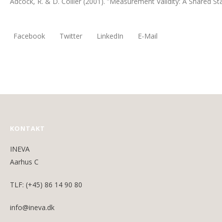
Adcock, R. & D. Collier (2001). ”Measurement Validity: A Shared St
Facebook
Twitter
LinkedIn
E-Mail
KONTAKT
INEVA
Aarhus C
TLF: (+45) 86 14 90 80
info@ineva.dk