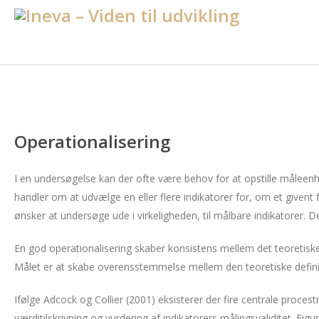
Operationalisering
I en undersøgelse kan der ofte være behov for at opstille måleenh
handler om at udvælge en eller flere indikatorer for, om et given
ønsker at undersøge ude i virkeligheden, til målbare indikatorer.
En god operationalisering skaber konsistens mellem det teoretisk
Målet er at skabe overensstemmelse mellem den teoretiske definit
Ifølge Adcock og Collier (2001) eksisterer der fire centrale procest
værditilskrivning og vurdering af indikatorers målingsvaliditet. Fi