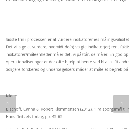
Sidste trin i processen er at vurdere indikatorernes målingsvalidit
Det vil sige at vurdere, hvorvidt de(n) valgte indikator(er) rent fa
indikatorer/måleenheder måler det, vi påstår, de måler. En god oper
operationaliseringer er der ofte hjælp at hente ved bl.a. at få an
tidligere forskeres og undersøgelsers måder at måle et begreb p
Kilder:
Bischoff, Carina & Robert Klemmensen (2012). ”Fra spørgsmål til
Hans Reitzels forlag, pp. 45-65