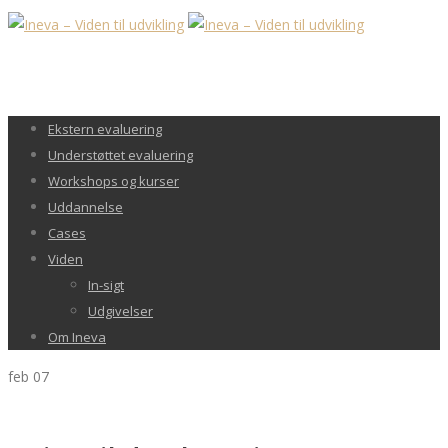
Ekstern evaluering
Understøttet evaluering
Workshops og kurser
Uddannelse
Cases
Viden
In-sigt
Udgivelser
Om Ineva
feb
07