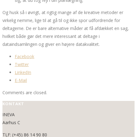
sig, at du tog fejl i din planlægning.
Og husk så i øvrigt, at rigtig mange af de kreative metoder er
virkelig nemme, lige til at gå til og ikke spor udfordrende for
deltagerne. De er bare alternative måder at få afdækket en sag,
hvilket både gør det mere interessant at deltage i
dataindsamlingen og giver en højere datakvalitet.
Facebook
Twitter
LinkedIn
E-Mail
Comments are closed.
KONTAKT
INEVA
Aarhus C
TLF: (+45) 86 14 90 80