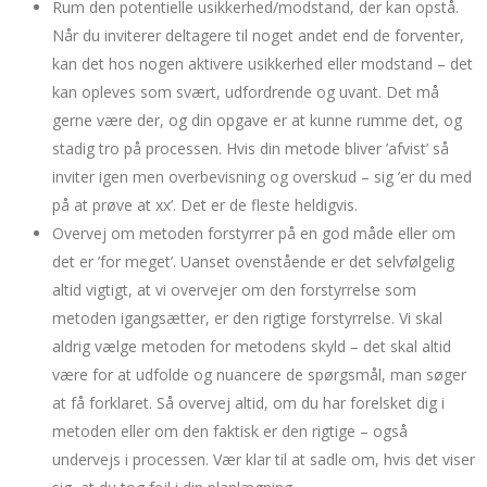
Rum den potentielle usikkerhed/modstand, der kan opstå.
Når du inviterer deltagere til noget andet end de forventer,
kan det hos nogen aktivere usikkerhed eller modstand – det
kan opleves som svært, udfordrende og uvant. Det må
gerne være der, og din opgave er at kunne rumme det, og
stadig tro på processen. Hvis din metode bliver ’afvist’ så
inviter igen men overbevisning og overskud – sig ’er du med
på at prøve at xx’. Det er de fleste heldigvis.
Overvej om metoden forstyrrer på en god måde eller om
det er ’for meget’. Uanset ovenstående er det selvfølgelig
altid vigtigt, at vi overvejer om den forstyrrelse som
metoden igangsætter, er den rigtige forstyrrelse. Vi skal
aldrig vælge metoden for metodens skyld – det skal altid
være for at udfolde og nuancere de spørgsmål, man søger
at få forklaret. Så overvej altid, om du har forelsket dig i
metoden eller om den faktisk er den rigtige – også
undervejs i processen. Vær klar til at sadle om, hvis det viser