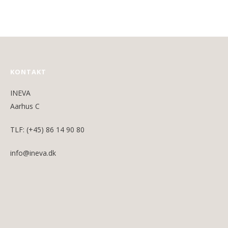
KONTAKT
INEVA
Aarhus C
TLF: (+45) 86 14 90 80
info@ineva.dk