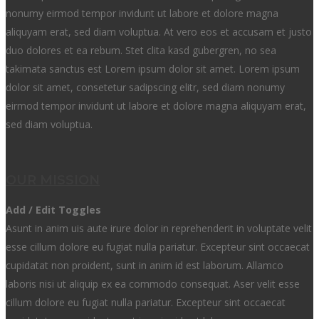
nonumy eirmod tempor invidunt ut labore et dolore magna
aliquyam erat, sed diam voluptua. At vero eos et accusam et justo
duo dolores et ea rebum. Stet clita kasd gubergren, no sea
takimata sanctus est Lorem ipsum dolor sit amet. Lorem ipsum
dolor sit amet, consetetur sadipscing elitr, sed diam nonumy
eirmod tempor invidunt ut labore et dolore magna aliquyam erat,
sed diam voluptua.
OUR MISSION
Add / Edit Toggles
Asunt in anim uis aute irure dolor in reprehenderit in voluptate velit
esse cillum dolore eu fugiat nulla pariatur. Excepteur sint occaecat
cupidatat non proident, sunt in anim id est laborum. Allamco
laboris nisi ut aliquip ex ea commodo consequat. Aser velit esse
cillum dolore eu fugiat nulla pariatur. Excepteur sint occaecat