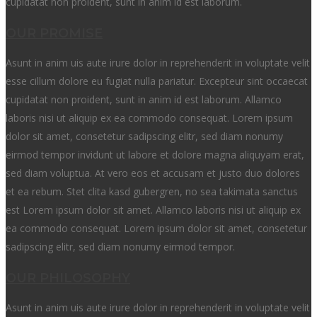
cupidatat non proident, sunt in anim id est laborum.
OUR PROMISE
Asunt in anim uis aute irure dolor in reprehenderit in voluptate velit
esse cillum dolore eu fugiat nulla pariatur. Excepteur sint occaecat
cupidatat non proident, sunt in anim id est laborum. Allamco
laboris nisi ut aliquip ex ea commodo consequat. Lorem ipsum
dolor sit amet, consetetur sadipscing elitr, sed diam nonumy
eirmod tempor invidunt ut labore et dolore magna aliquyam erat,
sed diam voluptua. At vero eos et accusam et justo duo dolores
et ea rebum. Stet clita kasd gubergren, no sea takimata sanctus
est Lorem ipsum dolor sit amet. Allamco laboris nisi ut aliquip ex
ea commodo consequat. Lorem ipsum dolor sit amet, consetetur
sadipscing elitr, sed diam nonumy eirmod tempor.
OUR PHILOSOPHY
Asunt in anim uis aute irure dolor in reprehenderit in voluptate velit