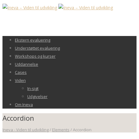
Ekstern evaluering
Understøttet evaluering
Workshops og kurser
Uddannelse
Cases
Viden
In-sigt
Udgivelser
Om Ineva
Accordion
Ineva - Viden til udvikling
/
Elements
/
Accordion