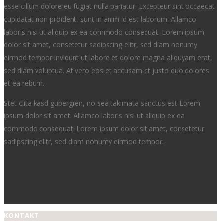
esse cillum dolore eu fugiat nulla pariatur. Excepteur sint occaecat
cupidatat non proident, sunt in anim id est laborum. Allamco
laboris nisi ut aliquip ex ea commodo consequat. Lorem ipsum
dolor sit amet, consetetur sadipscing elitr, sed diam nonumy
eirmod tempor invidunt ut labore et dolore magna aliquyam erat,
sed diam voluptua. At vero eos et accusam et justo duo dolores
et ea rebum.
Stet clita kasd gubergren, no sea takimata sanctus est Lorem
ipsum dolor sit amet. Allamco laboris nisi ut aliquip ex ea
commodo consequat. Lorem ipsum dolor sit amet, consetetur
sadipscing elitr, sed diam nonumy eirmod tempor.
KONTAKT