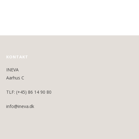
KONTAKT
INEVA
Aarhus C
TLF: (+45) 86 14 90 80
info@ineva.dk