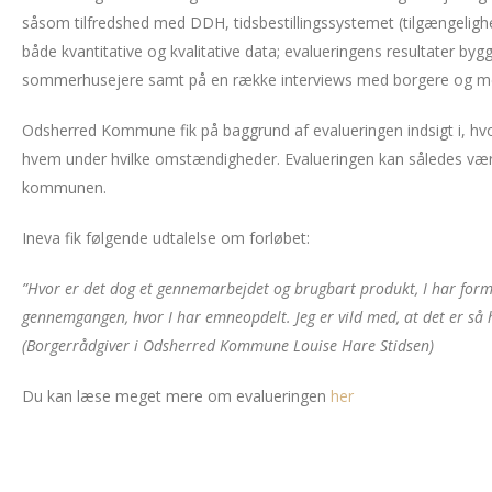
såsom tilfredshed med DDH, tidsbestillingssystemet (tilgængelig
både kvantitative og kvalitative data; evalueringens resultater
sommerhusejere samt på en række interviews med borgere og m
Odsherred Kommune fik på baggrund af evalueringen indsigt i, hvor
hvem under hvilke omstændigheder. Evalueringen kan således være 
kommunen.
Ineva fik følgende udtalelse om forløbet:
”Hvor er det dog et gennemarbejdet og brugbart produkt, I har formå
gennemgangen, hvor I har emneopdelt. Jeg er vild med, at det er så han
(Borgerrådgiver i Odsherred Kommune Louise Hare Stidsen)
Du kan læse meget mere om evalueringen
her