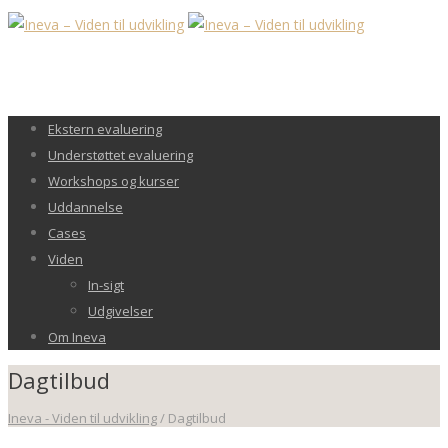
Ekstern evaluering
Understøttet evaluering
Workshops og kurser
Uddannelse
Cases
Viden
In-sigt
Udgivelser
Om Ineva
Dagtilbud
Ineva - Viden til udvikling
/
Dagtilbud