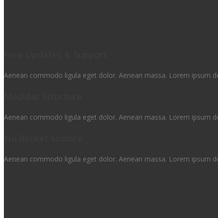
Free Updates & Support
Aenean commodo ligula eget dolor. Aenean massa. Lorem ipsum dolor 
Modular Structure
Aenean commodo ligula eget dolor. Aenean massa. Lorem ipsum dolor 
No Rocket Science
Aenean commodo ligula eget dolor. Aenean massa. Lorem ipsum dolor 