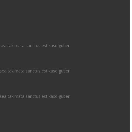
 sea takimata sanctus est kasd guber.
 sea takimata sanctus est kasd guber.
 sea takimata sanctus est kasd guber.